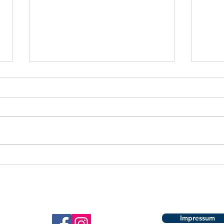
Arbeitseinsatz bei den C-
Trai
Junioren des FSV
und 
Martinroda
Woc
Tea
Impressum