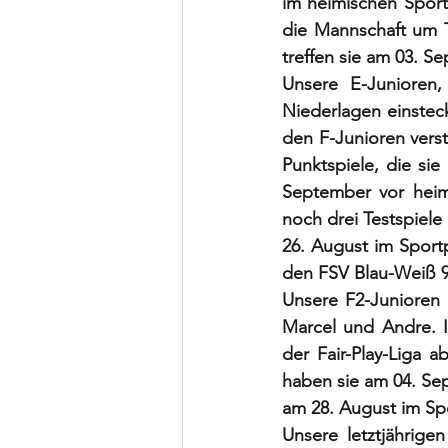
im heimischen Sport
die Mannschaft um T
treffen sie am 03. S
Unsere E-Junioren,
Niederlagen einstec
den F-Junioren verstä
Punktspiele, die sie
September vor heim
noch drei Testspiele
26. August im Sport
den FSV Blau-Weiß 90
Unsere F2-Junioren 
Marcel und Andre. Ih
der Fair-Play-Liga a
haben sie am 04. Se
am 28. August im Sp
Unsere letztjährige