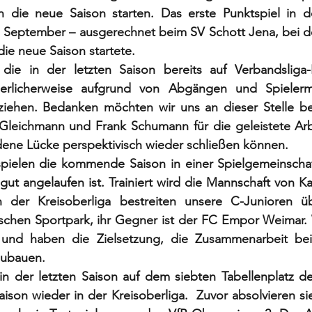
die neue Saison starten. Das erste Punktspiel in de
4. September – ausgerechnet beim SV Schott Jena, bei d
die neue Saison startete. 
die in der letzten Saison bereits auf Verbandsliga-N
erlicherweise aufgrund von Abgängen und Spielerm
ziehen. Bedanken möchten wir uns an dieser Stelle bei
 Gleichmann und Frank Schumann für die geleistete Arbe
dene Lücke perspektivisch wieder schließen können.  
pielen die kommende Saison in einer Spielgemeinschaf
gut angelaufen ist. Trainiert wird die Mannschaft von Kars
in der Kreisoberliga bestreiten unsere C-Junioren ü
chen Sportpark, ihr Gegner ist der FC Empor Weimar. W
und haben die Zielsetzung, die Zusammenarbeit beid
zubauen. 
n der letzten Saison auf dem siebten Tabellenplatz der
aison wieder in der Kreisoberliga.  Zuvor absolvieren si