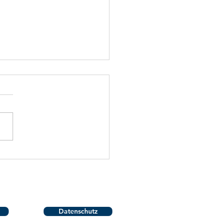
ningslager der D1
D2 – Ein
henende voller
mgeist und Einsatz
Datenschutz