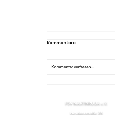
Kommentare
Kommentar verfassen...
C-Junioren freuen sich
über neue Bälle und
danken für die
Unterstützung!
FSV MARTINRODA e.V.
Heydaerstraße 25