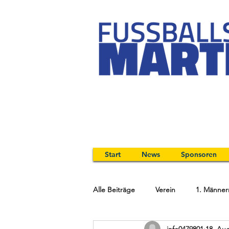
Start
News
Sponsoren
Alle Beiträge
Verein
1. Männer
info0479801
18. Aug