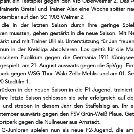
park ein Testspiel gegen den VfB Oberweimar 2. Das Auf
rainerin Gretel und Trainer Alex eine Woche später nac
eptember auf den SC 1903 Weimar 2. 
 die in der letzten Saison durch ihre geringe Spiel
ken mussten, gehen gestärkt in die neue Saison. Mit N
rkt und mit Trainer Ulli als Unterstützung für Jan freuen 
 nun in der Kreisliga absolvieren. Los geht’s für die Ma
ischem Publikum gegen die Germania 1911 Königsee.
 gespielt: am 21. August auswärts gegen die SpVgg. Eintr
park gegen WSG Thür. Wald Zella-Mehlis und am 01. S
 Stadtilm 1. 
rücken in der neuen Saison in die F1-Jugend, trainiert
re letzte Saison schlossen sie sehr erfolgreich auf de
b und streben in diesem Jahr den Staffelsieg an. Ihr er
ptember auswärts gegen den FSV Grün-Weiß Plaue. Getes
ortpark gegen die Nullneuer aus Arnstadt. 
n G-Junioren spielen nun als neue F2-Jugend, die am