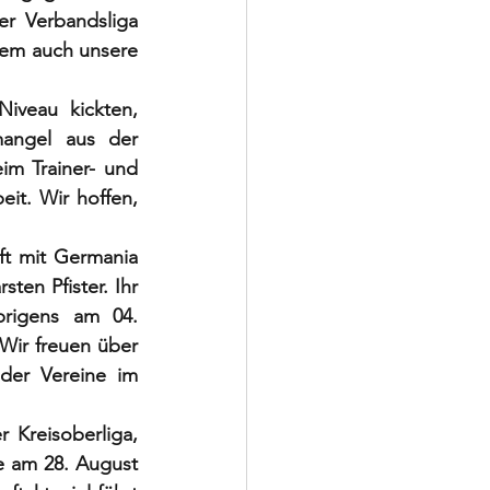
r Verbandsliga 
em auch unsere 
iveau kickten, 
angel aus der 
m Trainer- und 
it. Wir hoffen, 
t mit Germania 
ten Pfister. Ihr 
brigens am 04. 
ir freuen über 
er Vereine im 
 Kreisoberliga, 
e am 28. August 