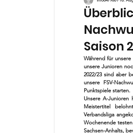
B-Jugend
C-Jugend
D-
Überblic
Nachwu
Vorstand
Saison 
Während für unsere 
unsere Junioren noc
2022/23 sind aber be
unsere FSV-Nachwu
Punktspiele starten. 
Unsere A-Junioren h
Meistertitel belo
Verbandsliga angek
Wochenende testen s
Sachsen-Anhalts, bev