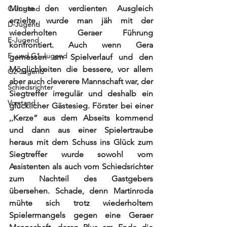
Minute den verdienten Ausgleich 
C-Jugend
erzielte, wurde man jäh mit der 
D-Jugend
wiederholten Geraer Führung 
E-Jugend
konfrontiert. Auch wenn Gera 
F- und G1-Jugend
gemessen am Spielverlauf und den 
Möglichkeiten die bessere, vor allem 
G2-Jugend
aber auch cleverere Mannschaft war, der 
Schiedsrichter
Siegtreffer irregulär und deshalb ein 
Vorstand
glücklicher Gästesieg. Förster bei einer 
,,Kerze“ aus dem Abseits kommend 
und dann aus einer Spielertraube 
heraus mit dem Schuss ins Glück zum 
Siegtreffer wurde sowohl vom 
Assistenten als auch vom Schiedsrichter 
zum Nachteil des Gastgebers 
übersehen. Schade, denn Martinroda 
mühte sich trotz wiederholtem 
Spielermangels gegen eine Geraer 