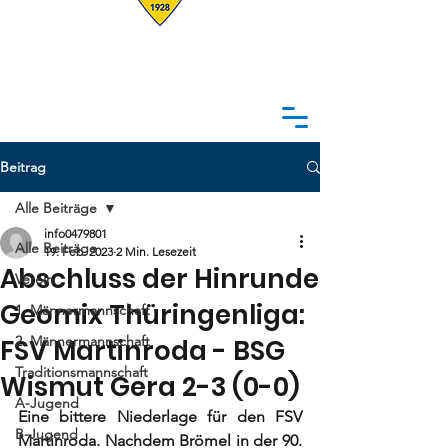
Beitrag
Alle Beiträge
info0479801
Alle Beiträge
19. Feb. 2023
2 Min. Lesezeit
Abschluss der Hinrunde
Verein
Geomix Thüringenliga:
1. Männermannschaft
2. Männermannschaft
FSV Martinroda - BSG
Traditionsmannschaft
Wismut Gera 2-3 (0-0)
A-Jugend
Eine bittere Niederlage für den FSV 
B-Jugend
Martinroda. Nachdem Brömel in der 90. 