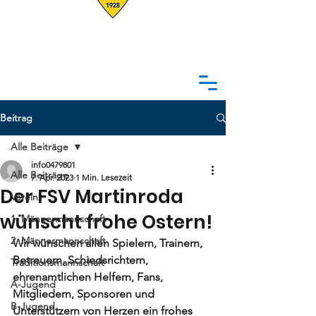
Beitrag
Alle Beiträge
info0479801
Alle Beiträge
7. Apr. 2023
1 Min. Lesezeit
Der FSV Martinroda
Verein
wünscht frohe Ostern!
1. Männermannschaft
2. Männermannschaft
Wir wünschen allen Spielern, Trainern, 
Betreuern, Schiedsrichtern, 
Traditionsmannschaft
ehrenamtlichen Helfern, Fans, 
A-Jugend
Mitgliedern, Sponsoren und 
B-Jugend
Unterstützern von Herzen ein frohes 