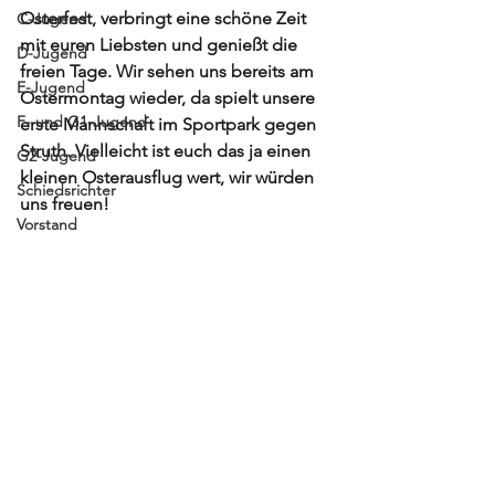
Osterfest, verbringt eine schöne Zeit 
C-Jugend
mit euren Liebsten und genießt die 
D-Jugend
freien Tage. Wir sehen uns bereits am 
E-Jugend
Ostermontag wieder, da spielt unsere 
F- und G1-Jugend
erste Mannschaft im Sportpark gegen 
Struth. Vielleicht ist euch das ja einen 
G2-Jugend
kleinen Osterausflug wert, wir würden 
Schiedsrichter
uns freuen! 
Vorstand