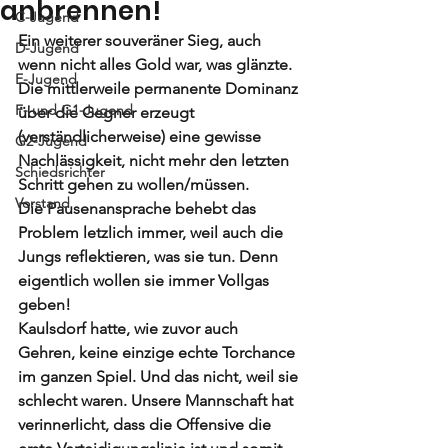
anbrennen!
C-Jugend
Ein weiterer souveräner Sieg, auch 
D-Jugend
wenn nicht alles Gold war, was glänzte. 
E-Jugend
Die mittlerweile permanente Dominanz 
F- und G1-Jugend
über die Gegner erzeugt 
(verständlicherweise) eine gewisse 
G2-Jugend
Nachlässigkeit, nicht mehr den letzten 
Schiedsrichter
Schritt gehen zu wollen/müssen.
Vorstand
Die Pausenansprache behebt das 
Problem letzlich immer, weil auch die 
Jungs reflektieren, was sie tun. Denn 
eigentlich wollen sie immer Vollgas 
geben!
Kaulsdorf hatte, wie zuvor auch 
Gehren, keine einzige echte Torchance 
im ganzen Spiel. Und das nicht, weil sie 
schlecht waren. Unsere Mannschaft hat 
verinnerlicht, dass die Offensive die 