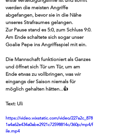
erste Verteidigungslinie ist und somit 
werden die meisten Angriffe 
abgefangen, bevor sie in die Nähe 
unseres Strafraumes gelangen. 
Zur Pause stand es 5:0, zum Schluss 9:0. 
Am Ende schaltete sich sogar unser 
Goalie Pepe ins Angriffsspiel mit ein.
Die Mannschaft funktioniert als Ganzes 
und öffnet sich Tür um Tür, um am 
Ende etwas zu vollbringen, was wir 
eingangs der Saison niemals für 
möglich gehalten hätten...👍
Text: Uli
https://video.wixstatic.com/video/227a2c_878
1a4a62e434a0abe2921c72598814c/360p/mp4/f
ile.mp4