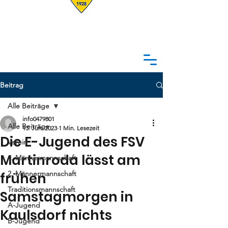
Beitrag
Alle Beiträge
info0479801
Alle Beiträge
13. Juni 2023
1 Min. Lesezeit
Die E-Jugend des FSV
Verein
Martinroda lässt am
1. Männermannschaft
2. Männermannschaft
frühen
Traditionsmannschaft
Samstagmorgen in
A-Jugend
Kaulsdorf nichts
B-Jugend