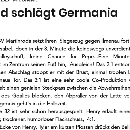
Jugend
E-Jugend
F- und G1-Jugend
G2-Jugend
d schlägt Germania
u
V Martinroda setzt ihren  Siegeszug gegen Ilmenau fort
sabel, doch in der 3. Minute die keineswegs unverdient
olleyschuß, keine Chance für Pepe...Eine Minute
t im Zentrum seinen Fuß hin,  Ausgleich! Das 2:1 entsprin
nen Abschlag stoppt er mit der Brust, einmal tropfen l
menaus Tor. Das 3:1 ist eine sehr coole Co-Produktion
elt einen genialen Steckpass zwischen die Abwehrreihen
es Goalies blocken, den Abpraller von der Latte ver
ebnis geht's in die Halbzeit. 
e 32 ist sehr schön herausgespielt. Henry erläuft eine
, trockener, humorloser Flachschuss,  4:1.
cke von Henry, Tyler am kurzen Pfosten drückt den Ball 