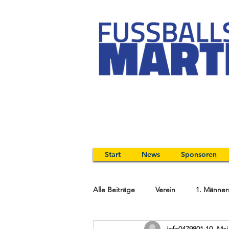
Start
News
Sponsoren
Alle Beiträge
Verein
1. Männer
info0479801
10. Mai