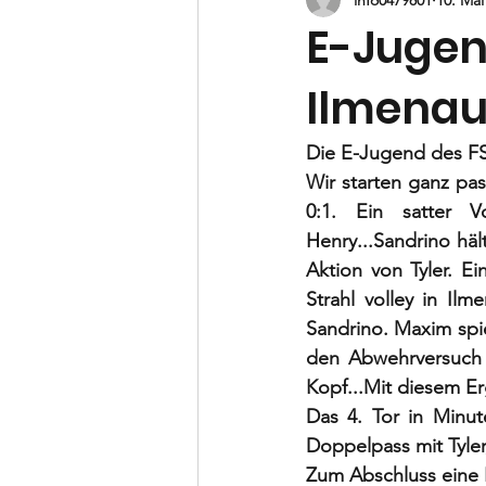
B-Jugend
C-Jugend
D-
E-Jugen
Ilmena
Vorstand
Die E-Jugend des FS
Wir starten ganz pas
0:1. Ein satter V
Henry...Sandrino häl
Aktion von Tyler. Ei
Strahl volley in Il
Sandrino. Maxim spi
den Abwehrversuch d
Kopf...Mit diesem Erg
Das 4. Tor in Minut
Doppelpass mit Tyler
Zum Abschluss eine E