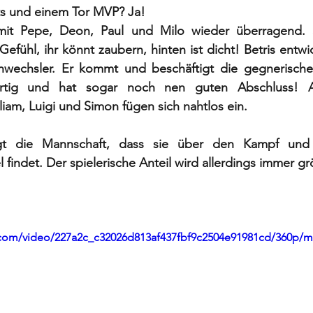
sts und einem Tor MVP? Ja!
mit Pepe, Deon, Paul und Milo wieder überragend. 
efühl, ihr könnt zaubern, hinten ist dicht! Betris entwi
wechsler. Er kommt und beschäftigt die gegnerische
wertig und hat sogar noch nen guten Abschluss! 
iam, Luigi und Simon fügen sich nahtlos ein.
gt die Mannschaft, dass sie über den Kampf und
 findet. Der spielerische Anteil wird allerdings immer gr
ic.com/video/227a2c_c32026d813af437fbf9c2504e91981cd/360p/m