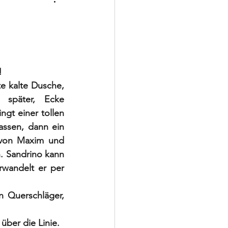
Schiedsrichter
!
e kalte Dusche, 
 später, Ecke 
gt einer tollen 
assen, dann ein 
 von Maxim und 
. Sandrino kann 
wandelt er per 
n Querschläger, 
über die Linie.