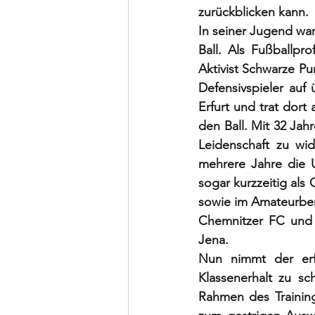
zurückblicken kann. 
In seiner Jugend wa
Ball. Als Fußballp
Aktivist Schwarze Pu
Defensivspieler au
Erfurt und trat dort
den Ball. Mit 32 Jah
Leidenschaft zu wi
mehrere Jahre die U
sogar kurzzeitig als
sowie im Amateurber
Chemnitzer FC und z
Jena. 
Nun nimmt der erfa
Klassenerhalt zu s
Rahmen des Trainings