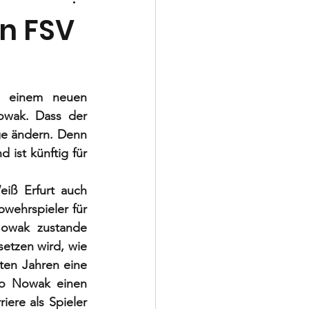
Schiedsrichter
en FSV
a einem neuen 
owak. Dass der 
ge ändern. Denn 
ist künftig für 
iß Erfurt auch 
wehrspieler für 
owak zustande 
tzen wird, wie 
zten Jahren eine 
ko Nowak einen 
ere als Spieler 