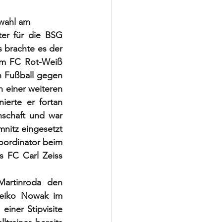
wahl am 
er für die BSG 
 brachte es der 
um FC Rot-Weiß 
n Fußball gegen 
 einer weiteren 
erte er fortan 
schaft und war 
nitz eingesetzt 
oordinator beim 
 FC Carl Zeiss 
artinroda den 
Heiko Nowak im 
iner Stipvisite 