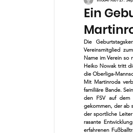
B-Jugend
C-Jugend
D-
Ein Gebu
Martinr
Vorstand
Die Geburtstagske
Vereinsmitglied zu
Name im Verein so no
Heiko Nowak tritt di
die Oberliga-Mannsch
Mit Martinroda ver
familiäre Bande. Sei
den FSV auf dem R
gekommen, der ab so
der sportliche Leiter
rasante Entwicklung
erfahrenen Fußballtr