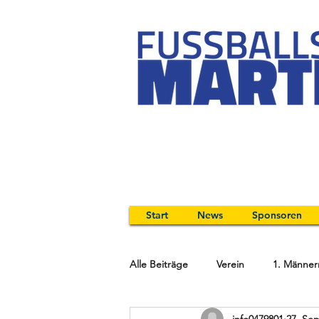
Start
News
Sponsoren
Alle Beiträge
Verein
1. Männer
info0479801
27. Sep