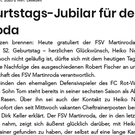
Jugend
E-Jugend
F- und G1-Jugend
G2-Jugend
rtstags-Jubilar für d
oda
rzen brennen: Heute gratuliert der FSV Martinrod
m 52. Geburtstag – herzlichen Glückwünsch, Heiko N
ch nicht geläufig ist, dürfte sich mit dem heutigen Ta
e Nachfolge des ausgeschiedenen Robert Fischer an und 
aft des FSV Martinroda verantwortlich. 
binden den ehemaligen Defensivspieler des FC Rot-We
n Sohn Tom steht bereits in seiner sechsten Saison als Ab
asen. Über ihn sei auch der Kontakt zu Heiko N
fort den seit Mittwoch vakanten Cheftrainerposten bese
 Dirk Keller erklärt. Der FSV Martinroda, der in den let
 nahm, zeigt sich äußerst glücklich darüber, mit Hei
ainer gefunden zu haben, der selbst auf eine lange Karri