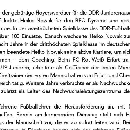
r der gebürtige Hoyerswerdaer für die DDR-Juniorenaus
rofi kickte Heiko Nowak für den BFC Dynamo und spät
mpe. In der zweithöchsten Spielklasse des DDR-Fußballs
f über 100 Einsätze. Danach wechselte Heiko Nowak z
 acht Jahre in der dritthöchsten Spielklasse im deutsche
ren beendete Heiko Nowak seine aktive Karriere, um sich
dmen – dem Coaching. Beim FC Rot-Weiß Erfurt traini
19-Junioren, arbeitete als Co-Trainer der ersten Mann
 Cheftrainer der ersten Mannschaften von Erfurt und Chem
eich tätig. Weitere Jahre verbrachte er als Nachwuchsk
uletzt als Leiter des Nachwuchsleistungszentrums des
hrene Fußballlehrer die Herausforderung an, mit M
chaffen. Bereits am kommenden Dienstag stellt sich 
 der Mannschaft vor, die er ab sofort leiten wird. Bei e