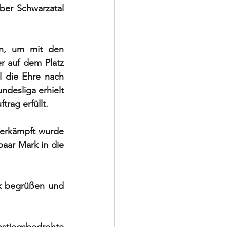
er Schwarzatal 
in, um mit den 
 auf dem Platz 
 die Ehre nach 
desliga erhielt 
rag erfüllt. 
erkämpft wurde 
aar Mark in die 
k begrüßen und 