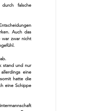
urch falsche 
 Entscheidungen 
rken. Auch das 
war zwar nicht 
gefühl.  
ab. 
 stand und nur 
llerdings eine 
omit hatte die 
h eine Schippe 
ntermannschaft 