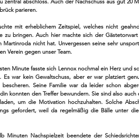
zu zentral abschloss. Auch der Nachschuss aus gut 20 M
brück parieren. 
hte mit erheblichem Zeitspiel, welches nicht geahnd
e zu bringen. Auch hier machte sich der Gästetorwart 
n Martinroda nicht hat. Unvergessen seine sehr unsport
en Verein gegen unser Team. 
sten Minute fasste sich Lennox nochmal ein Herz und sc
 Es war kein Gewaltschuss, aber er war platziert gen
 bescheren. Seine Familie war da leider schon abgerei
din konnten den Treffer bewundern. Sie sind also auch 
eladen, um die Motivation hochzuhalten. Solche Absch
ings gefordert, weil da regelmäßig die Bälle unter die
b Minuten Nachspielzeit beendete der Schiedsrichter 