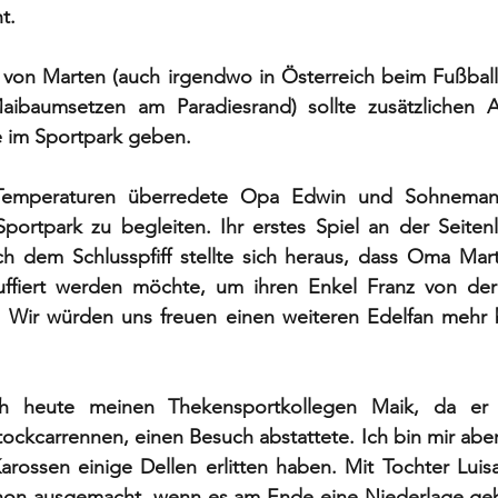
t. 
 von Marten (auch irgendwo in Österreich beim Fußballg
ibaumsetzen am Paradiesrand) sollte zusätzlichen A
 im Sportpark geben.  
 Temperaturen überredete Opa Edwin und Sohnema
portpark zu begleiten. Ihr erstes Spiel an der Seitenl
ch dem Schlusspfiff stellte sich heraus, dass Oma Mart
ffiert werden möchte, um ihren Enkel Franz von der S
 Wir würden uns freuen einen weiteren Edelfan mehr b
 
ch heute meinen Thekensportkollegen Maik, da er s
ockcarrennen, einen Besuch abstattete. Ich bin mir aber z
arossen einige Dellen erlitten haben. Mit Tochter Luis
chon ausgemacht, wenn es am Ende eine Niederlage gebe