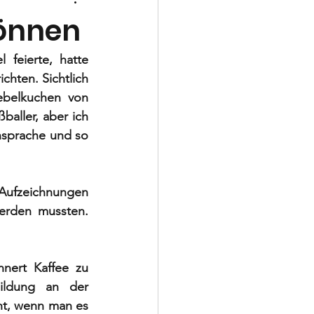
Schiedsrichter
können
feierte, hatte 
hten. Sichtlich 
ebelkuchen von 
aller, aber ich 
nsprache und so 
Aufzeichnungen 
erden mussten. 
nert Kaffee zu 
ildung an der 
ht, wenn man es 