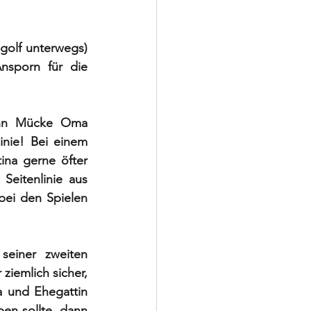
olf unterwegs) 
nsporn für die 
nn Mücke Oma 
inie! Bei einem 
ina gerne öfter 
eitenlinie aus 
ei den Spielen 
einer zweiten 
iemlich sicher, 
a und Ehegattin 
n sollte, dann 