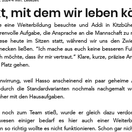
Jugend
E-Jugend
F- und G1-Jugend
G2-Jugend
kt, mit dem wir leben 
 eine Weiterbildung besuchte und Addi in Kitzbühel 
envolle Aufgabe, die Ansprache an die Mannschaft zu ric
ese heute im Sitzen statt, während wir uns den Zwi
mecken ließen. “Ich mache aus euch keine besseren Fußb
h möchte, dass ihr mir vertraut.” Klare, kurze, präzise A
n Platz gehen. 
rwirrung, weil Hasso anscheinend ein paar geheime 
odurch die Standardvarianten nochmals nachgemalt w
üher mit den Hausaufgaben. 
ig noch zum Team stieß, wurde er gleich dazu verdon
esen einiger bedarf es hier auch einer Weiterb
 so richtig wollte es nicht funktionieren. Schon gar nic