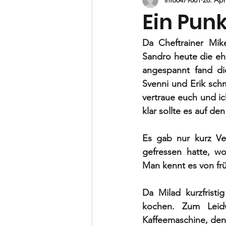
B-Jugend
C-Jugend
D-
Ein Pun
Vorstand
Da Cheftrainer Mike
Sandro heute die ehr
angespannt fand di
Svenni und Erik sch
vertraue euch und ic
klar sollte es auf de
Es gab nur kurz Ve
gefressen hatte, w
Man kennt es von fr
Da Milad kurzfrist
kochen. Zum Leidw
Kaffeemaschine, denn