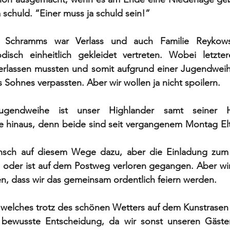
a schuld. “Einer muss ja schuld sein!” 
 Schramms war Verlass und auch Familie Reykows
isch einheitlich gekleidet vertreten. Wobei letzter
 verlassen mussten und somit aufgrund einer Jugendweih
 Sohnes verpassten. Aber wir wollen ja nicht spoilern.  
endweihe ist unser Highlander samt seiner Herz
se hinaus, denn beide sind seit vergangenem Montag Elt
nsch auf diesem Wege dazu, aber die Einladung zum 
, oder ist auf dem Postweg verloren gegangen. Aber wir
n, dass wir das gemeinsam ordentlich feiern werden.  
welches trotz des schönen Wetters auf dem Kunstrasen s
 bewusste Entscheidung, da wir sonst unseren Gästen