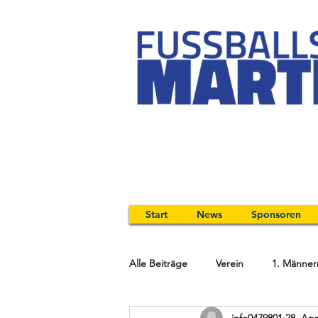
Start
News
Sponsoren
Alle Beiträge
Verein
1. Männer
info0479801
28. Apr