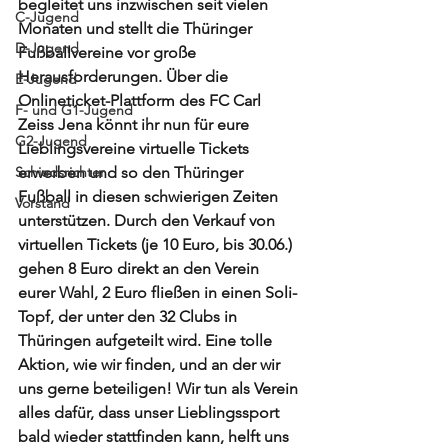
begleitet uns inzwischen seit vielen 
C-Jugend
Monaten und stellt die Thüringer 
D-Jugend
Fußballvereine vor große 
Herausforderungen. Über die 
E-Jugend
Onlineticket-Plattform des FC Carl 
F- und G1-Jugend
Zeiss Jena könnt ihr nun für eure 
G2-Jugend
Lieblingsvereine virtuelle Tickets 
Schiedsrichter
erwerben und so den Thüringer 
Fußball in diesen schwierigen Zeiten 
Vorstand
unterstützen. Durch den Verkauf von 
virtuellen Tickets (je 10 Euro, bis 30.06.) 
gehen 8 Euro direkt an den Verein 
eurer Wahl, 2 Euro fließen in einen Soli-
Topf, der unter den 32 Clubs in 
Thüringen aufgeteilt wird. Eine tolle 
Aktion, wie wir finden, und an der wir 
uns gerne beteiligen! Wir tun als Verein 
alles dafür, dass unser Lieblingssport 
bald wieder stattfinden kann, helft uns 