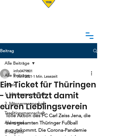
Beitrag
Alle Beiträge
info0479801
Alle Beiträge
7. Juni 2021
1 Min. Lesezeit
Ein Ticket für Thüringen
Verein
- unterstützt damit
1. Männermannschaft
2. Männermannschaft
euren Lieblingsverein
Traditionsmannschaft
Tolle Aktion de
s 
FC Carl Zeiss Jena
, di
e 
A-Jugend
dem gesamten Thüringer Fußball 
zugutekommt. Die Corona-Pandemie 
B-Jugend