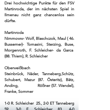
Drei hochwichtige Punkte für den FSV 
Martinroda, der im nächsten Spiel in 
Ilmenau nicht ganz chancenlos sein 
dürfte.
Martinroda
Nimmoww- Wolf, Blaschczok, Maul ( 46. 
Bussemer)- Tomasini, Sterzing, Buse, 
Morgenroth, F. Schleicher- da Garca  
(88. Thiem), R. Schleicher
Oberweißbach
Steinbrück, Näder, Tanneberg,Schütz, 
Schubert, Mazur (87. Österitz), Bätz, 
Anding,               Rößner (57. Wendel), 
Franke, Sommer
1-0 R. Schleicher  25., 2-0 ET Tanneberg 
59., 3-0 F. Schleicher 83., 4-0 