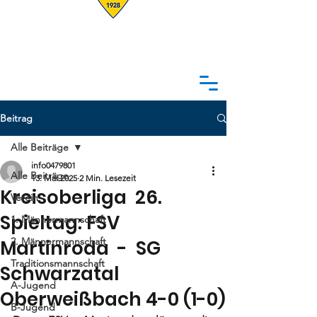
Beitrag
Alle Beiträge
info0479801
Alle Beiträge
13. Mai 2025
2 Min. Lesezeit
Kreisoberliga 26.
Verein
Spieltag: FSV
1. Männermannschaft
2. Männermannschaft
Martinroda - SG
Traditionsmannschaft
Schwarzatal
A-Jugend
Oberweißbach 4-0 (1-0)
B-Jugend