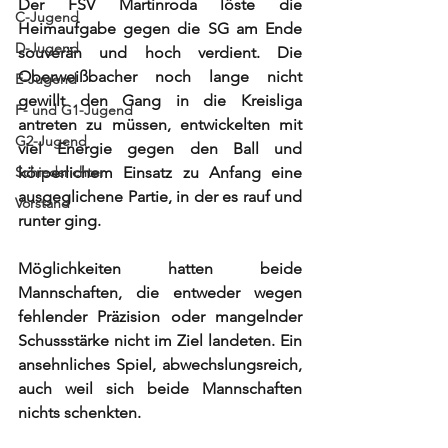
Der FSV Martinroda löste die 
C-Jugend
Heimaufgabe gegen die SG am Ende 
D-Jugend
souverän und hoch verdient. Die 
Oberweißbacher noch lange nicht 
E-Jugend
gewillt den Gang in die Kreisliga 
F- und G1-Jugend
antreten zu müssen, entwickelten mit 
G2-Jugend
viel Energie gegen den Ball und 
Schiedsrichter
körperlichem Einsatz zu Anfang eine 
ausgeglichene Partie, in der es rauf und 
Vorstand
runter ging. 
Möglichkeiten hatten beide 
Mannschaften, die entweder wegen 
fehlender Präzision oder mangelnder 
Schussstärke nicht im Ziel landeten. Ein 
ansehnliches Spiel, abwechslungsreich, 
auch weil sich beide Mannschaften 
nichts schenkten.