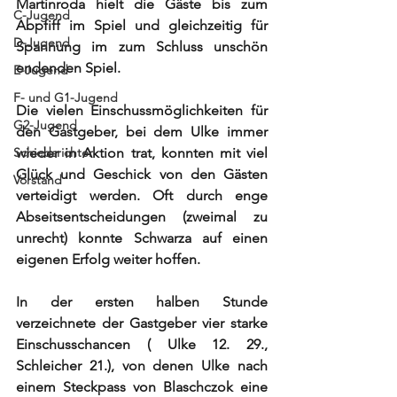
Martinroda hielt die Gäste bis zum 
C-Jugend
Abpfiff im Spiel und gleichzeitig für 
D-Jugend
Spannung im zum Schluss unschön 
endenden Spiel. 
E-Jugend
F- und G1-Jugend
Die vielen Einschussmöglichkeiten für 
G2-Jugend
den Gastgeber, bei dem Ulke immer 
Schiedsrichter
wieder in Aktion trat, konnten mit viel 
Glück und Geschick von den Gästen 
Vorstand
verteidigt werden. Oft durch enge 
Abseitsentscheidungen (zweimal zu 
unrecht) konnte Schwarza auf einen 
eigenen Erfolg weiter hoffen. 
In der ersten halben Stunde 
verzeichnete der Gastgeber vier starke 
Einschusschancen ( Ulke 12. 29., 
Schleicher 21.), von denen Ulke nach 
einem Steckpass von Blaschczok eine 