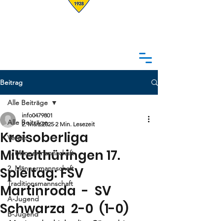
Beitrag
Alle Beiträge
info0479801
Alle Beiträge
2. März 2025
2 Min. Lesezeit
Kreisoberliga
Verein
Mittelthüringen 17.
1. Männermannschaft
2. Männermannschaft
Spieltag: FSV
Traditionsmannschaft
Martinroda - SV
A-Jugend
Schwarza 2-0 (1-0)
B-Jugend