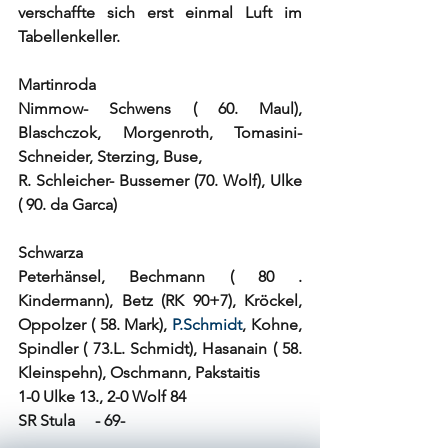
verschaffte sich erst einmal Luft im 
Tabellenkeller.
Martinroda
Nimmow- Schwens ( 60. Maul), 
Blaschczok, Morgenroth, Tomasini- 
Schneider, Sterzing, Buse,
R. Schleicher- Bussemer (70. Wolf), Ulke 
( 90. da Garca)
Schwarza
Peterhänsel, Bechmann ( 80 . 
Kindermann), Betz (RK 90+7), Kröckel, 
Oppolzer ( 58. Mark), 
P.Schmidt
, Kohne, 
Spindler ( 73.L. Schmidt), Hasanain ( 58. 
Kleinspehn), Oschmann, Pakstaitis
1-0 Ulke 13., 2-0 Wolf 84
SR Stula     - 69-