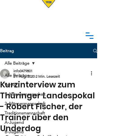
Beitrag
Alle Beiträge
info0479801
Alle Beiträge
21. Aug. 2020
2 Min. Lesezeit
Kurzinterview zum
Verein
Thüringer Landespokal
1. Männermannschaft
2. Männermannschaft
- Robert Fischer, der
Traditionsmannschaft
Trainer über den
A-Jugend
Underdog
B-Jugend