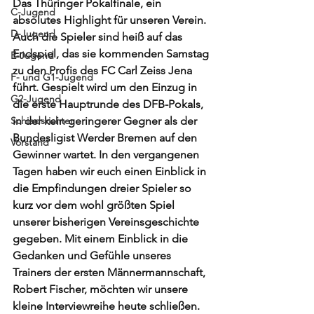
Das Thüringer Pokalfinale, ein 
C-Jugend
absolutes Highlight für unseren Verein. 
D-Jugend
Auch die Spieler sind heiß auf das 
Endspiel, das sie kommenden Samstag 
E-Jugend
zu den Profis des FC Carl Zeiss Jena 
F- und G1-Jugend
führt. Gespielt wird um den Einzug in 
G2-Jugend
die erste Hauptrunde des DFB-Pokals, 
Schiedsrichter
in der kein geringerer Gegner als der 
Bundesligist Werder Bremen auf den 
Vorstand
Gewinner wartet. In den vergangenen 
Tagen haben wir euch einen Einblick in 
die Empfindungen dreier Spieler so 
kurz vor dem wohl größten Spiel 
unserer bisherigen Vereinsgeschichte 
gegeben. Mit einem Einblick in die 
Gedanken und Gefühle unseres 
Trainers der ersten Männermannschaft, 
Robert Fischer, möchten wir unsere 
kleine Interviewreihe heute schließen. 