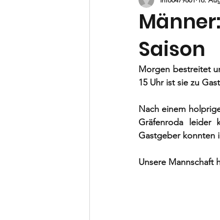
B-Jugend
C-Jugend
D-
Männer:
Saison
Vorstand
Morgen bestreitet u
15 Uhr ist sie zu Ga
Nach einem holprige
Gräfenroda leider 
Gastgeber konnten i
Unsere Mannschaft ho