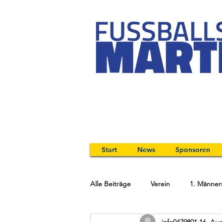
Start
News
Sponsoren
Alle Beiträge
Verein
1. Männer
info0479801
16. Aug