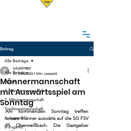
Beitrag
Alle Beiträge
info0479801
Alle Beiträge
31. Okt. 2024
1 Min. Lesezeit
Männermannschaft
Verein
mit Auswärtsspiel am
1. Männermannschaft
2. Männermannschaft
Sonntag
Traditionsmannschaft
Am kommenden Sonntag treffen 
A-Jugend
unsere Männer auswärts auf die SG FSV 
95 Oberweißbach. Die Gastgeber 
B-Jugend