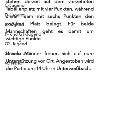
stehen derzeit auf dem vierzehnten 
C-Jugend
Tabellenplatz mit vier Punkten, während 
D-Jugend
unser Team mit sechs Punkten den 
zwölften Platz belegt. Für beide 
E-Jugend
Mannschaften geht es damit um 
F- und G1-Jugend
wichtige Punkte. 
G2-Jugend
Schiedsrichter
Unsere Männer freuen sich auf eure 
Unterstützung vor Ort. Angestoßen wird 
Vorstand
die Partie um 14 Uhr in Unterweißbach.