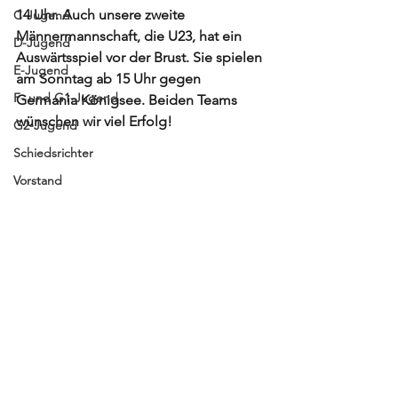
14 Uhr. Auch unsere zweite 
C-Jugend
Männermannschaft, die U23, hat ein 
D-Jugend
Auswärtsspiel vor der Brust. Sie spielen 
E-Jugend
am Sonntag ab 15 Uhr gegen 
F- und G1-Jugend
Germania Königsee. Beiden Teams 
wünschen wir viel Erfolg! 
G2-Jugend
Schiedsrichter
Vorstand