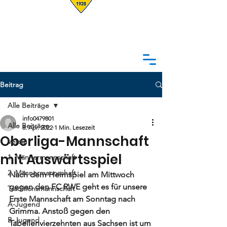
Beitrag
Alle Beiträge
info0479801
Alle Beiträge
8. Apr. 2022
1 Min. Lesezeit
Oberliga-Mannschaft
Verein
mit Auswärtsspiel
1. Männermannschaft
2. Männermannschaft
Nach dem Heimspiel am Mittwoch 
gegen den FC RWE geht es für unsere 
Traditionsmannschaft
Erste Mannschaft am Sonntag nach 
A-Jugend
Grimma. Anstoß gegen den 
B-Jugend
Tabellenvierzehnten aus Sachsen ist um 