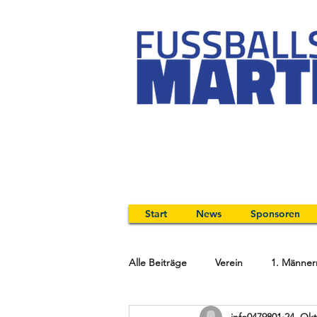
Start
News
Sponsoren
Alle Beiträge
Verein
1. Männer
info0479801
24. Okt