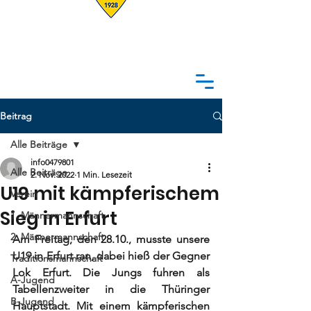
Beitrag
Alle Beiträge
info0479801
Alle Beiträge
2. Nov. 2022
1 Min. Lesezeit
U19 mit kämpferischem
Verein
Sieg in Erfurt
1. Männermannschaft
2. Männermannschaft
Am Freitag, den 28.10., musste unsere 
U19 in Erfurt ran, dabei hieß der Gegner 
Traditionsmannschaft
Lok Erfurt. Die Jungs fuhren als 
A-Jugend
Tabellenzweiter in die Thüringer 
B-Jugend
Hauptstadt. Mit einem kämpferischen 