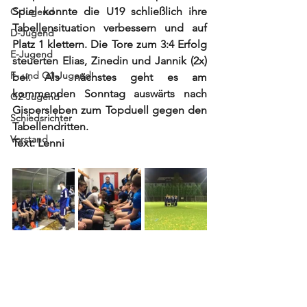
Spiel konnte die U19 schließlich ihre 
C-Jugend
Tabellensituation verbessern und auf 
D-Jugend
Platz 1 klettern. Die Tore zum 3:4 Erfolg 
E-Jugend
steuerten Elias, Zinedin und Jannik (2x) 
F- und G1-Jugend
bei. Als nächstes geht es am 
kommenden Sonntag auswärts nach 
G2-Jugend
Gispersleben zum Topduell gegen den 
Schiedsrichter
Tabellendritten.
Vorstand
Text: Lenni