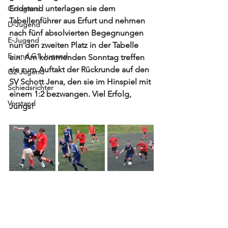
Endstand unterlagen sie dem 
C-Jugend
Tabellenführer aus Erfurt und nehmen 
D-Jugend
nach fünf absolvierten Begegnungen 
E-Jugend
nun den zweiten Platz in der Tabelle 
F- und G1-Jugend
ein. Am kommenden Sonntag treffen 
sie zum Auftakt der Rückrunde auf den 
G2-Jugend
SV Schott Jena, den sie im Hinspiel mit 
Schiedsrichter
einem 1:2 bezwangen. Viel Erfolg, 
Vorstand
Jungs! 