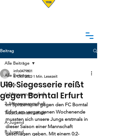
Beitrag
Alle Beiträge
info0479801
Alle Beiträge
6. Okt. 2022
1 Min. Lesezeit
U19: Siegesserie reißt
Verein
gegen Borntal Erfurt
1. Männermannschaft
2. Männermannschaft
Im Spitzenspiel gegen den FC Borntal 
Erfurt am vergangenen Wochenende 
Traditionsmannschaft
mussten sich unsere Jungs erstmals in 
A-Jugend
dieser Saison einer Mannschaft 
B-Jugend
geschlagen geben. Mit einem 0:2-