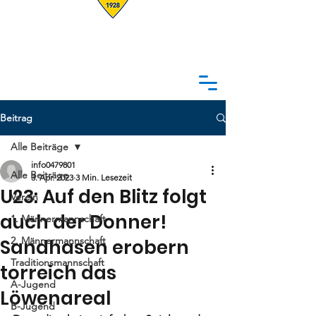
Beitrag
Alle Beiträge
info0479801
Alle Beiträge
3. Apr. 2023
3 Min. Lesezeit
U23: Auf den Blitz folgt
Verein
auch der Donner!
1. Männermannschaft
2. Männermannschaft
Sandhasen erobern
Traditionsmannschaft
torreich das
A-Jugend
Löwenareal
B-Jugend