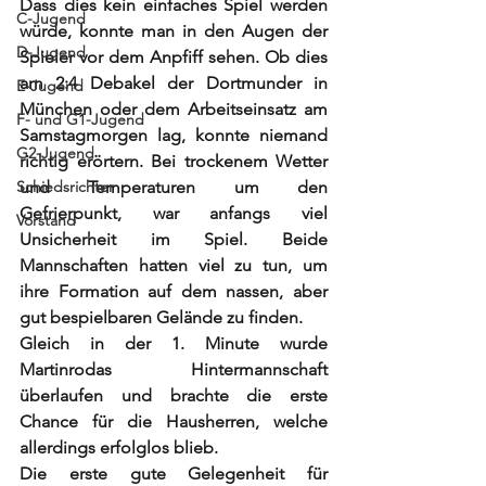
Dass dies kein einfaches Spiel werden 
C-Jugend
würde, konnte man in den Augen der 
D-Jugend
Spieler vor dem Anpfiff sehen. Ob dies 
am 2:4 Debakel der Dortmunder in 
E-Jugend
München oder dem Arbeitseinsatz am 
F- und G1-Jugend
Samstagmorgen lag, konnte niemand 
G2-Jugend
richtig erörtern. Bei trockenem Wetter 
Schiedsrichter
und Temperaturen um den 
Gefrierpunkt, war anfangs viel 
Vorstand
Unsicherheit im Spiel. Beide 
Mannschaften hatten viel zu tun, um 
ihre Formation auf dem nassen, aber 
gut bespielbaren Gelände zu finden. 
Gleich in der 1. Minute wurde 
Martinrodas Hintermannschaft 
überlaufen und brachte die erste 
Chance für die Hausherren, welche 
allerdings erfolglos blieb. 
Die erste gute Gelegenheit für 