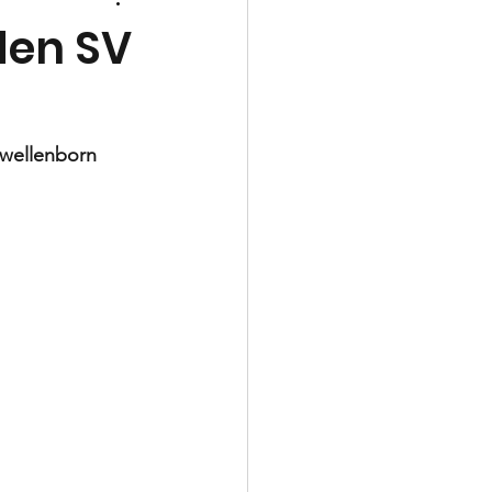
Schiedsrichter
den SV
rwellenborn 