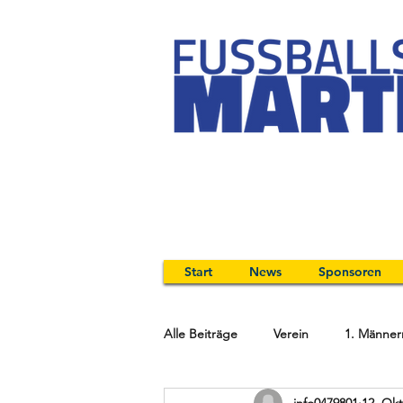
Start
News
Sponsoren
Alle Beiträge
Verein
1. Männer
info0479801
12. Okt