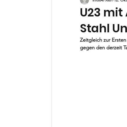
B-Jugend
C-Jugend
D-
U23 mit
Stahl U
Vorstand
Zeitgleich zur Ersten
gegen den derzeit Ta