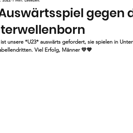
Jugend
E-Jugend
F- und G1-Jugend
G2-Jugend
 Auswärtsspiel gegen 
nterwellenborn
 ist unsere *U23* auswärts gefordert, sie spielen in Unte
bellendritten. Viel Erfolg, Männer 💛💙