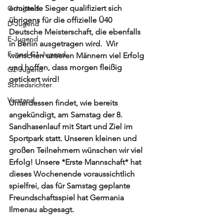
ermittelte Sieger qualifiziert sich 
C-Jugend
übrigens für die offizielle Ü40 
D-Jugend
Deutsche Meisterschaft, die ebenfalls 
E-Jugend
in Berlin ausgetragen wird.  Wir 
F- und G1-Jugend
wünschen unseren Männern viel Erfolg 
und hoffen, dass morgen fleißig 
G2-Jugend
getickert wird!
Schiedsrichter
Vorstand
Unterdessen findet, wie bereits 
angekündigt, am Samstag der 8. 
Sandhasenlauf mit Start und Ziel im 
Sportpark statt. Unseren kleinen und 
großen Teilnehmern wünschen wir viel 
Erfolg! Unsere *Erste Mannschaft* hat 
dieses Wochenende voraussichtlich 
spielfrei, das für Samstag geplante 
Freundschaftsspiel hat Germania 
Ilmenau abgesagt. 