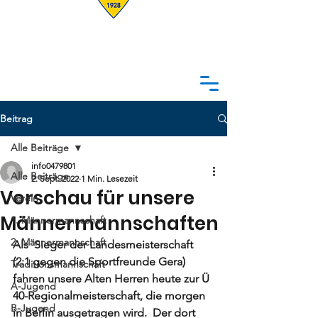
Beitrag
Alle Beiträge
info0479801
Alle Beiträge
2. Sept. 2022
1 Min. Lesezeit
Vorschau für unsere
Verein
Männermannschaften
1. Männermannschaft
2. Männermannschaft
Als  Sieger der Landesmeisterschaft 
(2:1 gegen die Sportfreunde Gera) 
Traditionsmannschaft
fahren unsere Alten Herren heute zur 
Ü 
A-Jugend
40-Regionalmeisterschaft, die morgen 
B-Jugend
in Berlin ausgetragen wird. 
 Der dort 