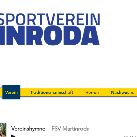
Verein
Traditionsmannschaft
Herren
Nachwuchs
Vereinshymne
FSV Martinroda