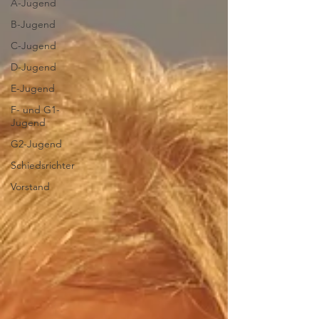
A-Jugend
B-Jugend
C-Jugend
D-Jugend
E-Jugend
F- und G1-
Jugend
G2-Jugend
Schiedsrichter
Vorstand