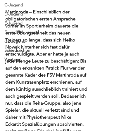
C-Jugend
Martinroda – Einschließlich der 
D-Jugend
obligatorischen ersten Ansprache 
E-Jugend
vorher im Sportlerheim dauerte die 
F- und G1-Jugend
erste Übungseinheit des neuen 
Trainers so lange, dass sich Heiko 
G2-Jugend
Nowak hinterher sich fast dafür 
Schiedsrichter
entschuldigte. Aber er hatte ja auch 
Vorstand
jede Menge Leute zu beschäftigen: Bis 
auf den erkrankten Patrick Fiur war der 
gesamte Kader des FSV Martinroda auf 
dem Kunstrasenplatz erschienen, auf 
dem künftig ausschließlich trainiert und 
auch gespielt werden soll. Bedauerlich 
nur, dass die Reha-Gruppe, also jene 
Spieler, die aktuell verletzt sind und 
daher mit Physiotherapeut Mike 
Eckardt Spezialübungen absolvierten, 