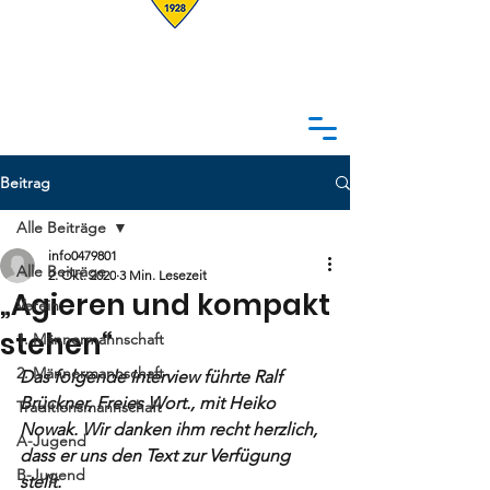
Beitrag
Alle Beiträge
info0479801
Alle Beiträge
2. Okt. 2020
3 Min. Lesezeit
„Agieren und kompakt
Verein
stehen“
1. Männermannschaft
2. Männermannschaft
Das folgende Interview führte Ralf 
Brückner, Freies Wort., mit Heiko 
Traditionsmannschaft
Nowak. Wir danken ihm recht herzlich, 
A-Jugend
dass er uns den Text zur Verfügung 
B-Jugend
stellt. 