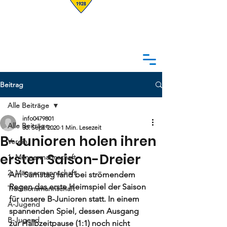
Beitrag
Alle Beiträge
info0479801
Alle Beiträge
30. Sept. 2020
1 Min. Lesezeit
B-Junioren holen ihren
Verein
ersten Saison-Dreier
1. Männermannschaft
2. Männermannschaft
Am Samstag fand bei strömendem 
Regen das erste Heimspiel der Saison 
Traditionsmannschaft
für unsere B-Junioren statt. In einem 
A-Jugend
spannenden Spiel, dessen Ausgang 
B-Jugend
zur Halbzeitpause (1:1) noch nicht 