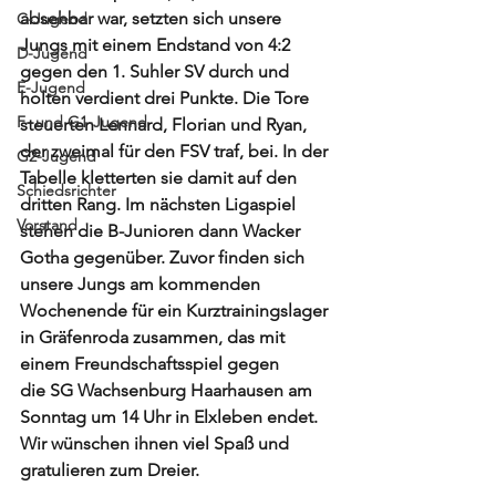
absehbar war, setzten sich unsere 
C-Jugend
Jungs mit einem Endstand von 4:2 
D-Jugend
gegen den 1. Suhler SV durch und 
E-Jugend
holten verdient drei Punkte. Die Tore 
F- und G1-Jugend
steuerten Lennard, Florian und Ryan, 
der zweimal für den FSV traf, bei. In der 
G2-Jugend
Tabelle kletterten sie damit auf den 
Schiedsrichter
dritten Rang. Im nächsten Ligaspiel 
Vorstand
stehen die B-Junioren dann Wacker 
Gotha gegenüber. Zuvor finden sich 
unsere Jungs am kommenden 
Wochenende für ein Kurztrainingslager 
in Gräfenroda zusammen, das mit 
einem Freundschaftsspiel gegen 
die SG Wachsenburg Haarhausen am 
Sonntag um 14 Uhr in Elxleben endet. 
Wir wünschen ihnen viel Spaß und 
gratulieren zum Dreier. 