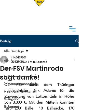
Beitrag
Alle Beiträge
info0479801
Alle Beiträge
25. Mai 2022
1 Min. Lesezeit
Der FSV Martinroda
Verein
sagt danke!
1. Männermannschaft
2. Männermannschaft
Der FSV dankt dem Thüringer 
Justizminister Dirk Adams für die 
Traditionsmannschaft
Zuwendung von Lottomitteln in Höhe 
A-Jugend
von 3.300 €. Mit den Mitteln konnten 
B-Jugend
fast 200 Bälle, 10 Ballsäcke, 170 