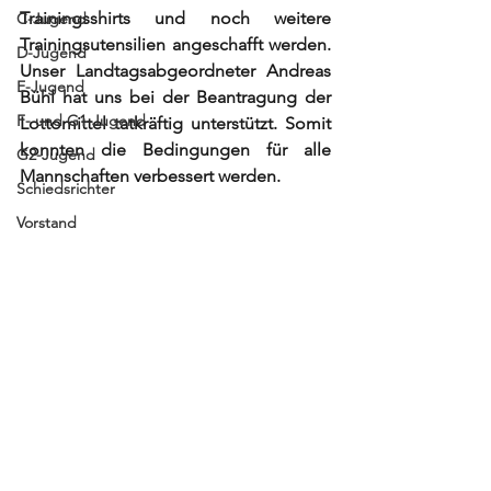
Trainingsshirts und noch weitere 
C-Jugend
Trainingsutensilien angeschafft werden. 
D-Jugend
Unser Landtagsabgeordneter Andreas 
E-Jugend
Bühl hat uns bei der Beantragung der 
F- und G1-Jugend
Lottomittel tatkräftig unterstützt. Somit 
konnten die Bedingungen für alle 
G2-Jugend
Mannschaften verbessert werden.
Schiedsrichter
Vorstand