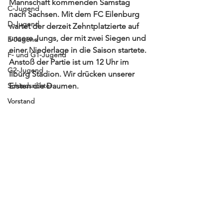
Mannschaft kommenden Samstag 
C-Jugend
nach Sachsen. Mit dem FC Eilenburg 
D-Jugend
wartet der derzeit Zehntplatzierte auf 
unsere Jungs, der mit zwei Siegen und 
E-Jugend
einer Niederlage in die Saison startete. 
F- und G1-Jugend
Anstoß der Partie ist um 12 Uhr im 
G2-Jugend
Ilburg Stadion. Wir drücken unserer 
Schiedsrichter
Ersten die Daumen. 
Vorstand