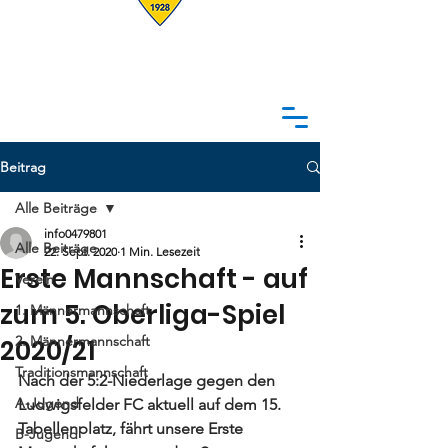
Beitrag
Alle Beiträge
info0479801
Alle Beiträge
22. Sept. 2020
1 Min. Lesezeit
Erste Mannschaft - auf
Verein
zum 5. Oberliga-Spiel
1. Männermannschaft
2. Männermannschaft
2020/21
Traditionsmannschaft
Nach der 5:2-Niederlage gegen den  
A-Jugend
Ludwigsfelder FC aktuell auf dem 15. 
Tabellenplatz, fährt unsere Erste 
B-Jugend