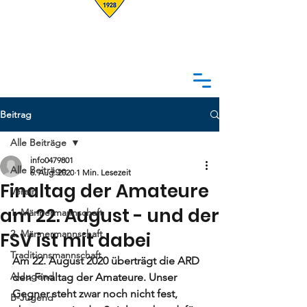
Beitrag
Alle Beiträge
info0479801
Alle Beiträge
6. Aug. 2020
1 Min. Lesezeit
Finaltag der Amateure
Verein
am 22. August - und der
1. Männermannschaft
2. Männermannschaft
FSV ist mit dabei
Traditionsmannschaft
Am 22. August 2020 überträgt die ARD 
A-Jugend
den Finaltag der Amateure. Unser 
Gegner steht zwar noch nicht fest, 
B-Jugend