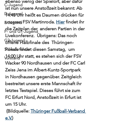
ebenso wenig der Spielort, aber dafür 
C-Jugend
ist nun unsere Anstoßzeit bekannt: Ab 
D-Jugend
14:45 Uhr heißt es Daumen drücken für 
unseren FSV Martinroda. 
Hier
 findet ihr 
E-Jugend
die Zeitplan der  anderen Partien in der 
F- und G1-Jugend
Livekonferenz.  Übrigens: Das noch 
G2-Jugend
offene Halbfinale des  Thüringen-
Schiedsrichter
Pokals findet diesen Samstag,  um 
14:00 Uhr statt, es stehen sich der FSV 
Vorstand
Wacker 90 Nordhausen und der FC Carl 
Zeiss Jena im 
A
lbert-Kuntz-Sportpark 
in Nordhausen 
gegenüber. Zeitgleich  
bestreitet unsere erste Mannschaft ihr 
letztes Testspiel. Dieses führt sie zum 
FC Erfurt Nord, Anstoßzeit in Erfurt ist 
um 15 Uhr. 
 (Bildquelle: 
Thüringer Fußball-Verband 
e.V.
)