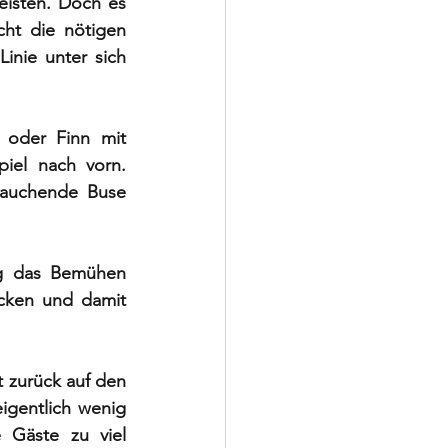
isten. Doch es 
ht die nötigen 
nie unter sich 
 oder Finn mit 
iel nach vorn. 
tauchende Buse 
ig das Bemühen 
cken und damit 
zurück auf den 
gentlich wenig 
 Gäste zu viel 