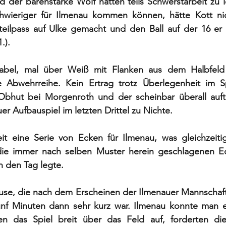
der bärenstarke Wolf hatten teils Schwerstarbeit zu le
hwieriger für Ilmenau kommen können, hätte Kott nic
eilpass auf Ulke gemacht und den Ball auf der 16 er Li
.). 
riabel, mal über Weiß mit Flanken aus dem Halbfeld
 Abwehrreihe. Kein Ertrag trotz Überlegenheit im Sp
 Obhut bei Morgenroth und der scheinbar überall auf
r Aufbauspiel im letzten Drittel zu Nichte.  
it eine Serie von Ecken für Ilmenau, was gleichzeit
 die immer nach selben Muster herein geschlagenen E
n den Tag legte. 
use, die nach dem Erscheinen der Ilmenauer Mannschaft 
fünf Minuten dann sehr kurz war. Ilmenau konnte man ei
en das Spiel breit über das Feld auf, forderten die