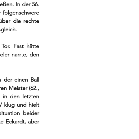
ßen. In der 56. 
r folgenschwere 
ber die rechte 
gleich. 
or. Fast hätte 
ler narrte, den 
der einen Ball 
n Meister (62., 
in den letzten 
 klug und hielt 
tuation  beider 
 Eckardt, aber 