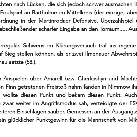
hten nach Lücken, die sich jedoch schwer ausmachen lie
oulspiel an Bartholme im Mittelkreis (der einzige, abe
rdnung in der Martinrodaer Defensive, Überzahlspiel ü
 abschließender scharfer Eingabe an den Torraum..... Aus
rregulär. Schwens im Klärungsversuch traf ins eigene T
 Sieg stellen können, als er zwei Ilmenauer Abwehrspie
au setzte (58.).
 Anspielen über Amarell bzw. Cherkashyn und Machts 
on Finn getretenen Freistoß nahm fanden in Nimmow ihre
da wollte diesen Punkt und bekam diesen Punkt. Auch 
 zwar weiter im Angriffsmodus sah, verteidigte der FSV
eiteren Einschlägen sauber. Gemessen an der Ausgangssi
in glücklicher Punktgewinn für die Mannschaft von Mike