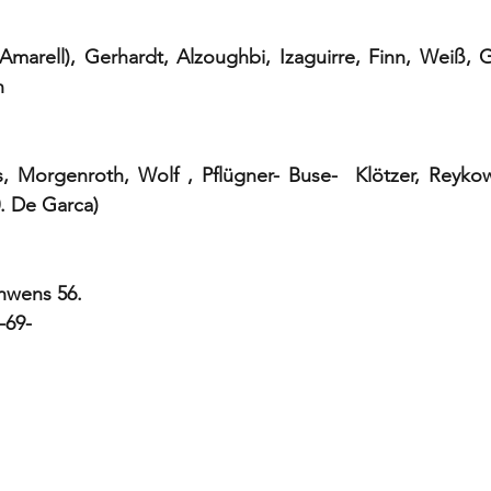
 Amarell), Gerhardt, Alzoughbi, Izaguirre, Finn, Weiß, G
n
orgenroth, Wolf , Pflügner- Buse-  Klötzer, Reykowsk
. De Garca)
chwens 56.
-69-