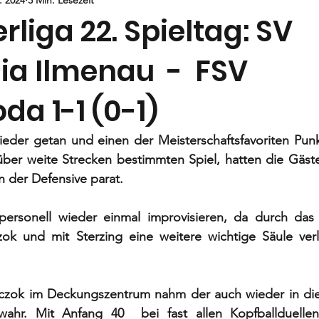
Jugend
E-Jugend
F- und G1-Jugend
G2-Jugend
rliga 22. Spieltag: SV
ia Ilmenau - FSV
da 1-1 (0-1)
eder getan und einen der Meisterschaftsfavoriten Punkt
ber weite Strecken bestimmten Spiel, hatten die Gäste 
n der Defensive parat. 
ersonell wieder einmal improvisieren, da durch das 
ok und mit Sterzing eine weitere wichtige Säule verl
czok im Deckungszentrum nahm der auch wieder in dies
ahr. Mit Anfang 40  bei fast allen Kopfballduellen 