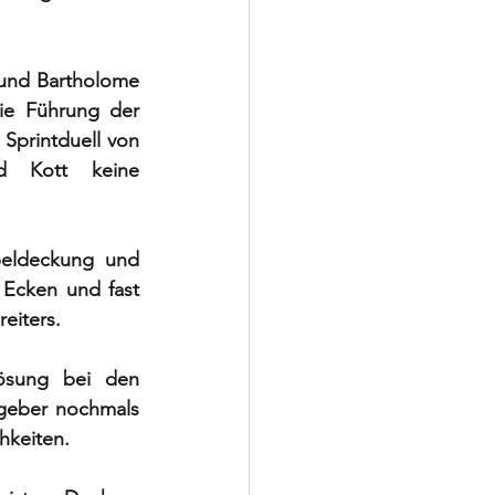
und Bartholome 
ie Führung der 
Sprintduell von 
d Kott keine 
eldeckung und 
 Ecken und fast 
eiters. 
ösung bei den 
geber nochmals 
hkeiten. 