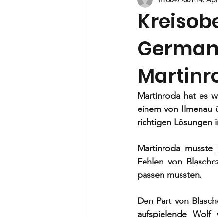
B-Jugend
C-Jugend
D-
Kreisobe
German
Vorstand
Martinro
Martinroda hat es wi
einem von Ilmenau ü
richtigen Lösungen i
Martinroda musste p
Fehlen von Blaschcz
passen mussten. 
Den Part von Blasch
aufspielende Wolf w