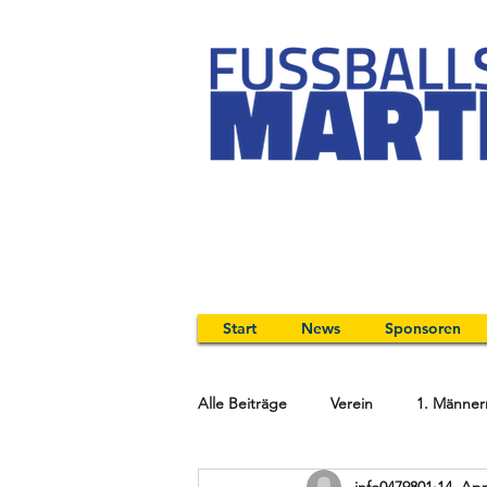
Start
News
Sponsoren
Alle Beiträge
Verein
1. Männer
info0479801
14. Apr