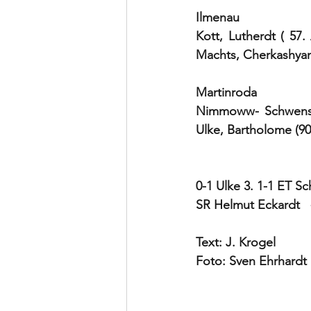
Ilmenau
Kott, Lutherdt ( 57.
Machts, Cherkashya
Martinroda
Nimmoww- Schwens, M
Ulke, Bartholome (90
0-1 Ulke 3. 1-1 ET S
SR Helmut Eckardt   
Text: J. Krogel
Foto: Sven Ehrhardt 