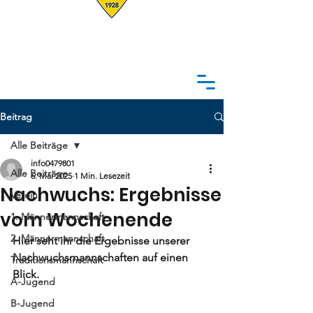
Beitrag
Alle Beiträge
info0479801
Alle Beiträge
6. Mai 2025
1 Min. Lesezeit
Nachwuchs: Ergebnisse
Verein
vom Wochenende
1. Männermannschaft
2. Männermannschaft
Hier seht ihr die Ergebnisse unserer 
Nachwuchsmannschaften auf einen 
Traditionsmannschaft
Blick. 
A-Jugend
B-Jugend