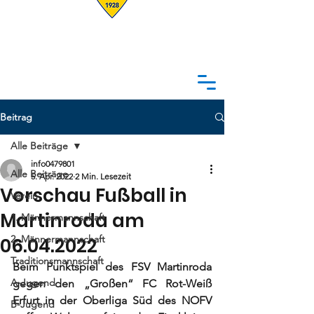
Beitrag
Alle Beiträge
info0479801
Alle Beiträge
5. Apr. 2022
2 Min. Lesezeit
Vorschau Fußball in
Verein
Martinroda am
1. Männermannschaft
2. Männermannschaft
06.04.2022
Traditionsmannschaft
Beim Punktspiel des 
FSV Martinroda 
A-Jugend
gegen
 den „Großen“ 
FC Rot-Weiß 
Erfurt
 in der Oberliga Süd des NOFV 
B-Jugend