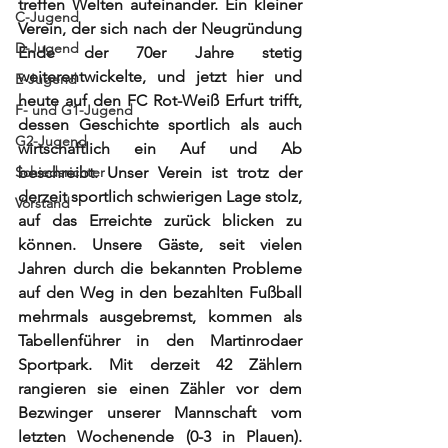
treffen Welten aufeinander. Ein kleiner 
C-Jugend
Verein, der sich nach der Neugründung 
D-Jugend
Ende der 70er Jahre stetig 
weiterentwickelte, und jetzt hier und 
E-Jugend
heute auf den FC Rot-Weiß Erfurt trifft, 
F- und G1-Jugend
dessen Geschichte sportlich als auch 
G2-Jugend
wirtschaftlich ein Auf und Ab 
Schiedsrichter
beschreibt. Unser Verein ist trotz der 
derzeit sportlich schwierigen Lage stolz, 
Vorstand
auf das Erreichte zurück blicken zu 
können. Unsere Gäste, seit vielen 
Jahren durch die bekannten Probleme 
auf den Weg in den bezahlten Fußball 
mehrmals ausgebremst, kommen als 
Tabellenführer in den Martinrodaer 
Sportpark. Mit derzeit 42 Zählern 
rangieren sie einen Zähler vor dem 
Bezwinger unserer Mannschaft vom 
letzten Wochenende (0-3 in Plauen). 