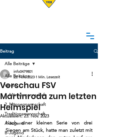
Beitrag
Alle Beiträge
info0479801
Alle Beiträge
22. Nov. 2023
1 Min. Lesezeit
Vorschau FSV
Verein
Martinroda zum letzten
1. Männermannschaft
2. Männermannschaft
Heimspiel
Traditionsmannschaft
Aktualisiert:
23. Nov. 2023
Nach einer kleinen Serie von drei 
A-Jugend
Siegen am Stück, hatte man zuletzt mit 
B-Jugend