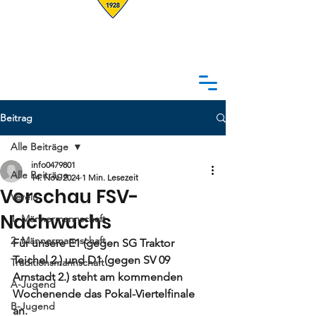
Beitrag
Alle Beiträge
info0479801
Alle Beiträge
14. Nov. 2024
1 Min. Lesezeit
Vorschau FSV-
Verein
Nachwuchs
1. Männermannschaft
2. Männermannschaft
Für unsere E1 (gegen SG Traktor 
Teichel 2.) und D1 (gegen SV 09 
Traditionsmannschaft
Arnstadt 2.) steht am kommenden 
A-Jugend
Wochenende das Pokal-Viertelfinale 
B-Jugend
an. 