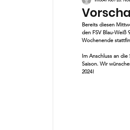
B-Jugend
C-Jugend
D-
Vorsch
Vorstand
Bereits diesen 
Mittw
den FSV Blau-Weiß 90
Wochenende stattfind
Im Anschluss an die
Saison.
 Wir wünschen
2024!