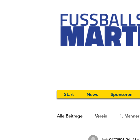
Start
News
Sponsoren
Alle Beiträge
Verein
1. Männer
info0479801
26. Nov