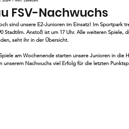
Jugend
E-Jugend
F- und G1-Jugend
G2-Jugend
au FSV-Nachwuchs
och
 sind unsere 
E2-Junioren
 im Einsatz! Im Sportpark tre
 Stadtilm. 
Anstoß ist um 17 Uhr. 
Alle weiteren Spiele, d
en, seht ihr in der Übersicht. 
 Spiele am Wochenende starten unsere Junioren in die 
H
 unserem Nachwuchs viel Erfolg für die letzten Punktsp