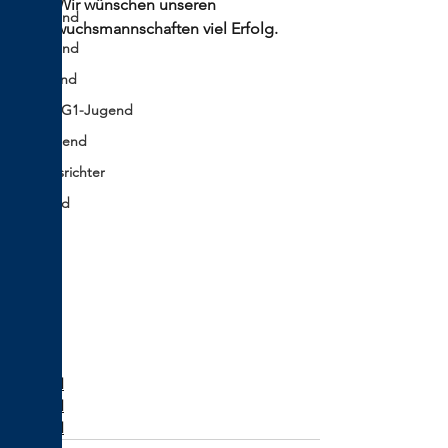
Plan. Wir wünschen unseren 
C-Jugend
Nachwuchsmannschaften viel Erfolg. 
D-Jugend
E-Jugend
F- und G1-Jugend
G2-Jugend
Schiedsrichter
Vorstand
A-Jugend
C-Jugend
D-Jugend