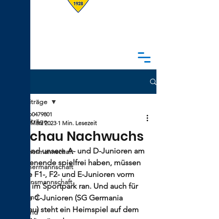
Beitrag
Alle Beiträge
info0479801
Alle Beiträge
24. März 2023
1 Min. Lesezeit
Vorschau Nachwuchs
Verein
Während unsere A- und D-Junioren am 
1. Männermannschaft
Wochenende spielfrei haben, müssen 
2. Männermannschaft
unsere F1-, F2- und E-Junioren vorm 
Traditionsmannschaft
Derby im Sportpark ran. Und auch für 
A-Jugend
unsere C-Junioren (SG Germania 
Ilmenau) steht ein Heimspiel auf dem 
B-Jugend