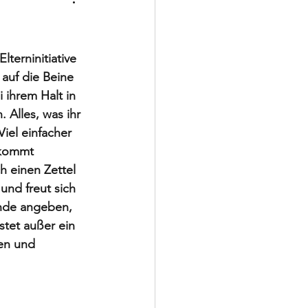
Schiedsrichter
terninitiative 
 auf die Beine 
 ihrem Halt in 
 Alles, was ihr 
iel einfacher 
 kommt 
h einen Zettel 
und freut sich 
ende angeben, 
stet außer ein 
en und 