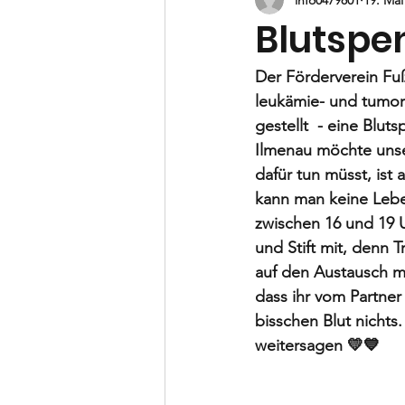
B-Jugend
C-Jugend
D-
Blutspe
Vorstand
Der Förderverein Fuß
leukämie- und tumorer
gestellt  - eine Blut
Ilmenau möchte unser
dafür tun müsst, ist
kann man keine Lebe
zwischen 16 und 19 U
und Stift mit, denn 
auf den Austausch mi
dass ihr vom Partner
bisschen Blut nichts
weitersagen 💛💙