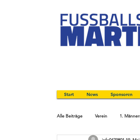
Start
News
Sponsoren
Alle Beiträge
Verein
1. Männer
info0479801
19. Mai