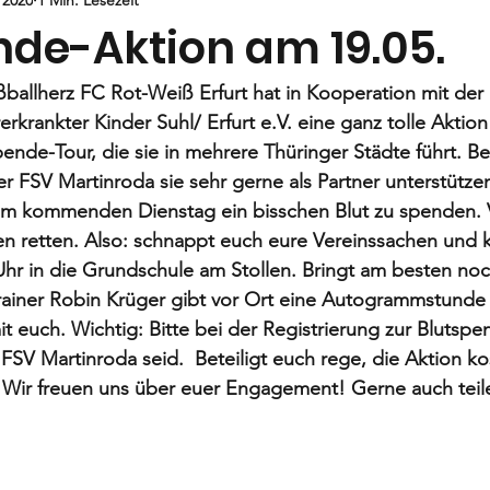
Jugend
E-Jugend
F- und G1-Jugend
G2-Jugend
nde-Aktion am 19.05.
ballherz FC Rot-Weiß Erfurt hat in Kooperation mit der El
krankter Kinder Suhl/ Erfurt e.V. eine ganz tolle Aktion
spende-Tour, die sie in mehrere Thüringer Städte führt. Bei
 FSV Martinroda sie sehr gerne als Partner unterstützen.
 am kommenden Dienstag ein bisschen Blut zu spenden. V
n retten. Also: schnappt euch eure Vereinssachen und
hr in die Grundschule am Stollen. Bringt am besten noc
Trainer Robin Krüger gibt vor Ort eine Autogrammstunde 
t euch. Wichtig: Bitte bei der Registrierung zur Blutsp
 FSV Martinroda seid.  Beteiligt euch rege, die Aktion ko
. Wir freuen uns über euer Engagement! Gerne auch teil