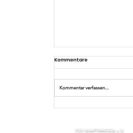
Kommentare
Kommentar verfassen...
Kreisoberliga
Mittelthüringen 26.
Spieltag: FSV Martinroda
- SV Germania Ilmenau
FSV MARTINRODA e.V.