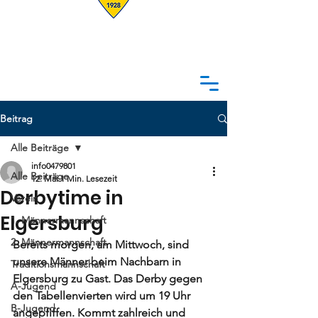
Beitrag
Alle Beiträge
info0479801
Alle Beiträge
12. Mai
1 Min. Lesezeit
Derbytime in
Verein
Elgersburg
1. Männermannschaft
2. Männermannschaft
Bereits morgen, am Mittwoch, sind 
unsere Männer beim Nachbarn in 
Traditionsmannschaft
Elgersburg zu Gast. Das Derby gegen 
A-Jugend
den Tabellenvierten wird um 19 Uhr 
B-Jugend
angepfiffen. Kommt zahlreich und 