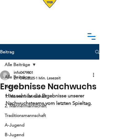
Beitrag
Alle Beiträge
info0479801
Alle Beiträge
27. Okt. 2025
1 Min. Lesezeit
Ergebnisse Nachwuchs
Verein
Hier seht ihr die Ergebnisse unserer 
1. Männermannschaft
Nachwuchsteams vom letzten Spieltag. 
2. Männermannschaft
Traditionsmannschaft
A-Jugend
B-Jugend