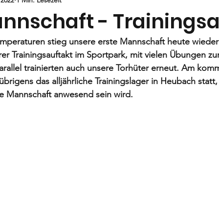
Jugend
E-Jugend
F- und G1-Jugend
G2-Jugend
annschaft - Trainingsa
peraturen stieg unsere erste Mannschaft heute wieder i
rer Trainingsauftakt im Sportpark, mit vielen Übungen zur
arallel trainierten auch unsere Torhüter erneut. Am ko
rigens das alljährliche Trainingslager in Heubach statt
e Mannschaft anwesend sein wird. 