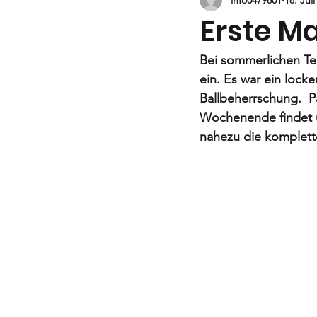
B-Jugend
C-Jugend
D-
Erste M
Vorstand
Bei sommerlichen Tem
ein. Es war ein locke
Ballbeherrschung.  P
Wochenende findet üb
nahezu die komplett