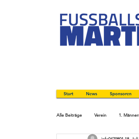
Start
News
Sponsoren
Alle Beiträge
Verein
1. Männer
info0479801
18. Jul