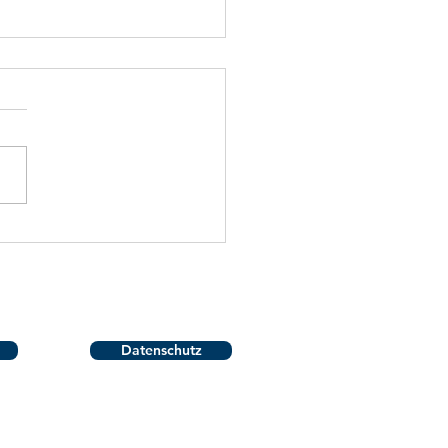
soberliga
elthüringen 24.
ltag: FSV Martinroda
Datenschutz