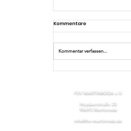
Kommentare
Kommentar verfassen...
Kreisoberliga
Mittelthüringen 26.
Spieltag: FSV Martinroda
- SV Germania Ilmenau
FSV MARTINRODA e.V.
0-2 (0-1)
Heydaerstraße 25
98693 Martinroda
info@fsv-martinroda.de