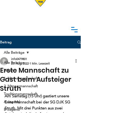
Beitrag
Alle Beiträge
info0479801
Alle Beiträge
23. Aug. 2022
1 Min. Lesezeit
Erste Mannschaft zu
Verein
Gast beim Aufsteiger
1. Männermannschaft
2. Männermannschaft
Struth
Traditionsmannschaft
Am Samstag (15 Uhr) gastiert unsere 
A-Jugend
Erste Mannschaft bei der SG DJK SG 
Struth. Mit drei Punkten aus zwei 
B-Jugend