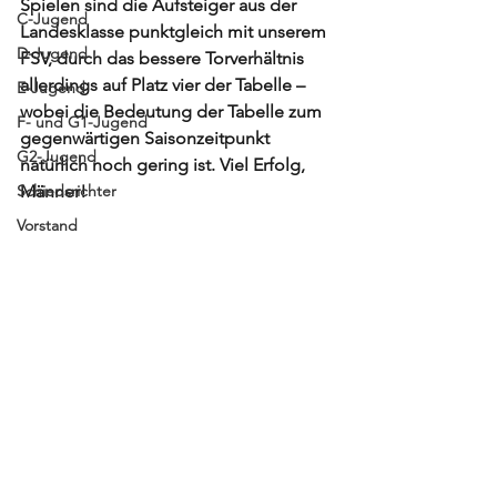
Spielen sind die Aufsteiger aus der 
C-Jugend
Landesklasse punktgleich mit unserem 
D-Jugend
FSV, durch das bessere Torverhältnis 
allerdings auf Platz vier der Tabelle – 
E-Jugend
wobei die Bedeutung der Tabelle zum 
F- und G1-Jugend
gegenwärtigen Saisonzeitpunkt 
G2-Jugend
natürlich noch gering ist. Viel Erfolg, 
Schiedsrichter
Männer! 
Vorstand