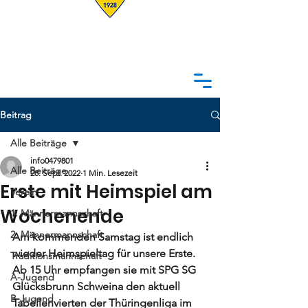
Beitrag
Alle Beiträge
info0479801
Alle Beiträge
28. Sept. 2022
1 Min. Lesezeit
Erste mit Heimspiel am
Verein
Wochenende
1. Männermannschaft
2. Männermannschaft
Am kommenden Samstag ist endlich 
wieder Heimspieltag für unsere Erste. 
Traditionsmannschaft
Ab 15 Uhr empfangen sie mit SPG SG 
A-Jugend
Glücksbrunn Schweina den aktuell 
B-Jugend
Tabellenvierten der Thüringenliga im 