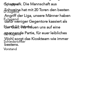
Sportpark. Die Mannschaft aus 
C-Jugend
Schweina hat mit 20 Toren den besten 
D-Jugend
Angriff der Liga, unsere Männer haben 
E-Jugend
dafür weniger Gegentore kassiert als 
F- und G1-Jugend
der Gast. Wir freuen uns auf eine 
spannende Partie, für euer leibliches 
G2-Jugend
Wohl sorgt das Kioskteam wie immer 
Schiedsrichter
bestens.
Vorstand