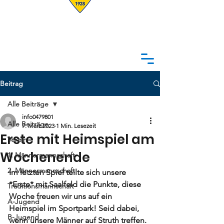
Beitrag
Alle Beiträge
info0479801
Alle Beiträge
7. März 2023
1 Min. Lesezeit
Erste mit Heimspiel am
Verein
Wochenende
1. Männermannschaft
2. Männermannschaft
Im letzten Spiel teilte sich unsere 
*
Erste
* mit Saalfeld die Punkte, diese 
Traditionsmannschaft
Woche freuen wir uns auf ein 
A-Jugend
Heimspiel im Sportpark! Seid dabei, 
B-Jugend
wenn unsere Männer auf Struth treffen. 