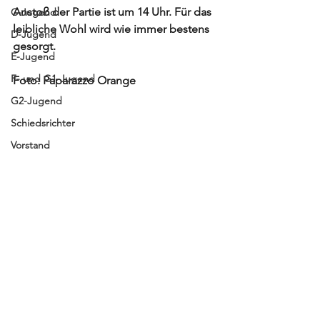
Anstoß der Partie ist um 14 Uhr. Für das 
C-Jugend
leibliche Wohl wird wie immer bestens 
D-Jugend
gesorgt. 
E-Jugend
F- und G1-Jugend
Foto: Paparazzo Orange 
G2-Jugend
Schiedsrichter
Vorstand