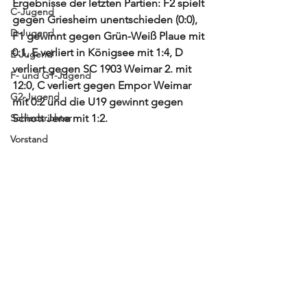
Ergebnisse der letzten Partien: F2 spielt 
C-Jugend
gegen Griesheim unentschieden (0:0), 
D-Jugend
F1 gewinnt gegen Grün-Weiß Plaue mit 
0:1, E verliert in Königsee mit 1:4, D 
E-Jugend
verliert gegen SC 1903 Weimar 2. mit 
F- und G1-Jugend
12:0, C verliert gegen Empor Weimar 
G2-Jugend
mit 0:2 und die U19 gewinnt gegen 
Schiedsrichter
Schott Jena mit 1:2. 
Vorstand