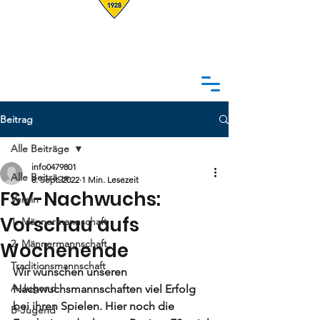
Beitrag
Alle Beiträge
info0479801
Alle Beiträge
8. Sept. 2022
1 Min. Lesezeit
FSV-Nachwuchs:
Verein
Vorschau aufs
1. Männermannschaft
2. Männermannschaft
Wochenende
Traditionsmannschaft
Wir wünschen unseren  
A-Jugend
Nachwuchsmannschaften viel Erfolg 
bei ihren Spielen. Hier noch die 
B-Jugend