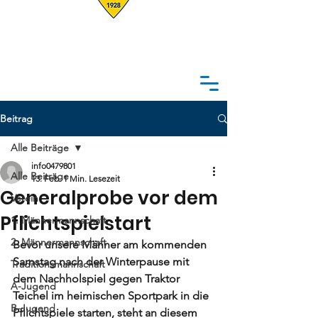
Beitrag
Alle Beiträge
info0479801
Alle Beiträge
13. Feb.
1 Min. Lesezeit
Generalprobe vor dem
Verein
Pflichtspielstart
1. Männermannschaft
2. Männermannschaft
Bevor unsere Männer am kommenden 
Samstag nach der Winterpause mit 
Traditionsmannschaft
dem Nachholspiel gegen Traktor 
A-Jugend
Teichel im heimischen Sportpark in die 
B-Jugend
Pflichtspiele starten, steht an diesem 