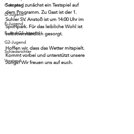
Samstag zunächst ein Testspiel auf 
C-Jugend
dem Programm. Zu Gast ist der 1. 
D-Jugend
Suhler SV. Anstoß ist um 14:00 Uhr im 
E-Jugend
Sportpark. Für das leibliche Wohl ist 
F- und G1-Jugend
selbstverständlich gesorgt.
G2-Jugend
Hoffen wir, dass das Wetter mitspielt. 
Schiedsrichter
Kommt vorbei und unterstützt unsere 
Vorstand
Jungs! Wir freuen uns auf euch.