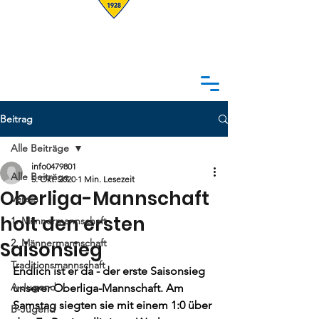
Beitrag
Alle Beiträge
info0479801
Alle Beiträge
5. Okt. 2020
1 Min. Lesezeit
Oberliga-Mannschaft
Verein
holt den ersten
1. Männermannschaft
2. Männermannschaft
Saisonsieg
Traditionsmannschaft
Endlich ist er da - der erste Saisonsieg 
A-Jugend
unserer Oberliga-Mannschaft. Am 
Samstag siegten sie mit einem 1:0 über 
B-Jugend