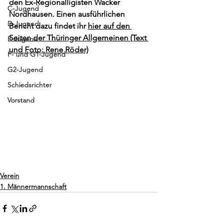
den Ex-Regionalligisten Wacker 
C-Jugend
Nordhausen. Einen ausführlichen 
D-Jugend
Bericht dazu findet ihr 
hier
 auf den 
Seiten der Thüringer Allgemeinen (Text 
E-Jugend
und Foto: Rene Röder)
F- und G1-Jugend
G2-Jugend
Schiedsrichter
Vorstand
Verein
1. Männermannschaft