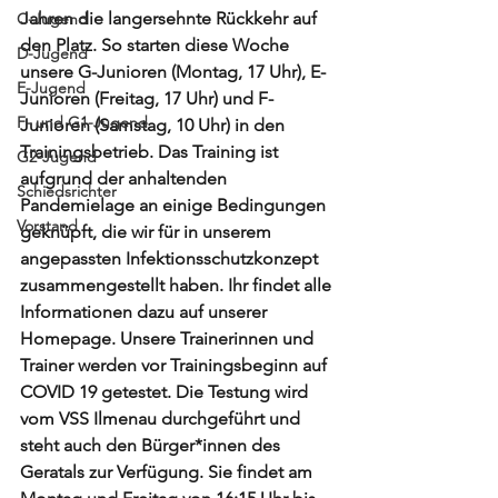
Jahren die langersehnte Rückkehr auf 
C-Jugend
den Platz. So starten diese Woche 
D-Jugend
unsere G-Junioren (Montag, 17 Uhr), E-
E-Jugend
Junioren (Freitag, 17 Uhr) und F-
F- und G1-Jugend
Junioren (Samstag, 10 Uhr) in den 
Trainingsbetrieb. Das Training ist 
G2-Jugend
aufgrund der anhaltenden 
Schiedsrichter
Pandemielage an einige Bedingungen 
Vorstand
geknüpft, die wir für in unserem 
angepassten Infektionsschutzkonzept 
zusammengestellt haben. Ihr findet alle 
Informationen dazu auf unserer 
Homepage. Unsere Trainerinnen und 
Trainer werden vor Trainingsbeginn auf 
COVID 19 getestet. Die Testung wird 
vom VSS Ilmenau durchgeführt und 
steht auch den Bürger*innen des 
Geratals zur Verfügung. Sie findet am 