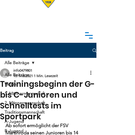
Beitrag
Alle Beiträge
info0479801
Alle Beiträge
10. Mai 2021
1 Min. Lesezeit
Trainingsbeginn der G-
Verein
bis C-Junioren und
1. Männermannschaft
2. Männermannschaft
Schnelltests im
Traditionsmannschaft
Sportpark
A-Jugend
Ab sofort ermöglicht der FSV 
B-Jugend
Martinroda seinen Junioren bis 14 