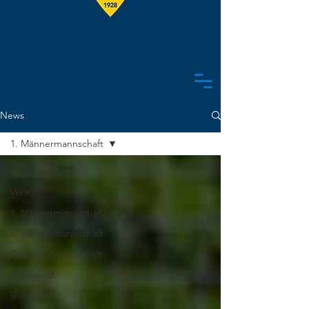
News
1. Männermannschaft
Alle Beiträge
Verein
1. Männermannschaft
2. Männermannschaft
Traditionsmannschaft
A-Jugend
B-Jugend