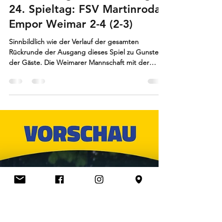
info0479801
2. Juni
2 Min. Lesezeit
Kreisoberliga Mittelthüringen
24. Spieltag: FSV Martinroda -
Empor Weimar 2-4 (2-3)
Sinnbildlich wie der Verlauf der gesamten
Rückrunde der Ausgang dieses Spiel zu Gunsten
der Gäste. Die Weimarer Mannschaft mit der
Hoffnung das rettende Ufer doch noch zu
erreichen, bestätigten ihren Aufwärtstrend und
siegten verdient. Wille, Einsatzbereitschaft und
Spielverständnis, Attribute die beim Gast besser
und wirkungsvoller zum Tragen kamen und
letztlich die Martinrodaer Mannschaft weiter in
den Strudel nach unten beförderten. Sieht man