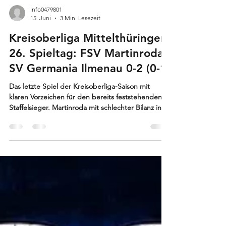
info0479801
15. Juni
3 Min. Lesezeit
Kreisoberliga Mittelthüringen
26. Spieltag: FSV Martinroda -
SV Germania Ilmenau 0-2 (0-1)
Das letzte Spiel der Kreisoberliga-Saison mit
klaren Vorzeichen für den bereits feststehenden
Staffelsieger. Martinroda mit schlechter Bilanz in
der Rückrunde, wollte seinen Anhängern noch
einmal mit guter Leistung beweisen, dass man
durchaus in der Lage ist dem Favoriten Paroli zu
bieten. Bereits nach vier gespielten Minuten
zeigten sich die Martinrodaer Angreifer zwei mal
im Strafraum der Gäste. Mit besserer
Ballmitnahme hätte zumindest Oschmann beim 2.
Versuch den Ball bes