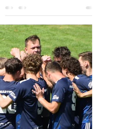
Saison
Am Sonntag bestreitet der FSV Martinroda sein
letztes Auswärtsspiel der Saison. Gegner ist
Traktor Teichel. Anstoß ist um 15:00 Uhr in Teichel.
Der Saisonabschluss folgt dann am 13.06. im
Sportpark, wenn mit dem Tabellenführer SV
Germania Ilmenau noch einmal ein echtes Topspiel
auf dem Programm steht.