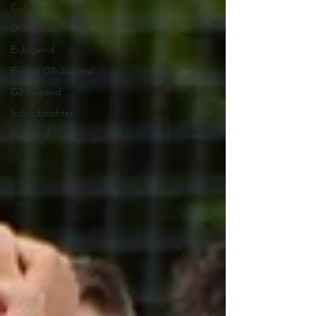
C-Jugend
D-Jugend
E-Jugend
F- und G1-Jugend
G2-Jugend
Schiedsrichter
Vorstand